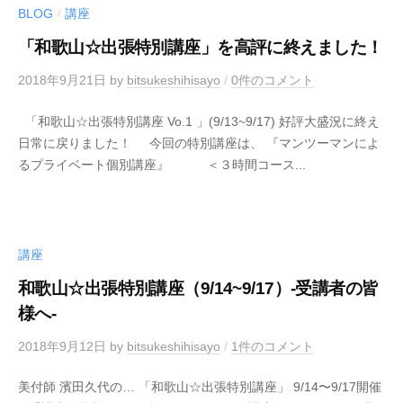
BLOG
講座
/
「和歌山☆出張特別講座」を高評に終えました！
2018年9月21日
by
bitsukeshihisayo
/
0件のコメント
「和歌山☆出張特別講座 Vo.1 」(9/13~9/17) 好評大盛況に終え
日常に戻りました！ 今回の特別講座は、 『マンツーマンによ
るプライベート個別講座』 ＜３時間コース...
講座
和歌山☆出張特別講座（9/14~9/17）-受講者の皆
様へ-
2018年9月12日
by
bitsukeshihisayo
/
1件のコメント
美付師 濱田久代の… 「和歌山☆出張特別講座」 9/14〜9/17開催