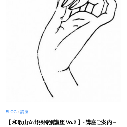
ー
ム
ペ
ー
ジ
BLOG
講座
/
【 和歌山☆出張特別講座 Vo.2 】- 講座ご案内 –