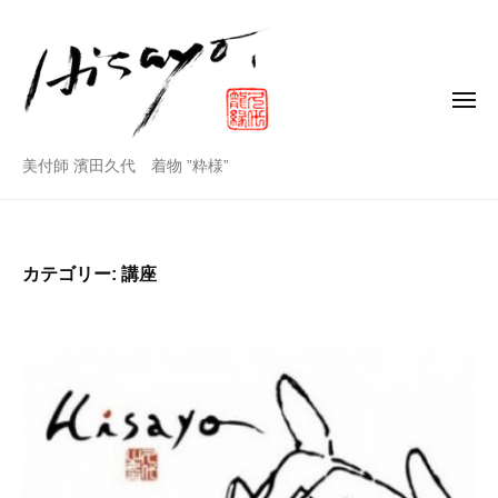
美
コ
付
ン
師
テ
ン
メ
濱
ニ
田
ツ
ュ
ー
久
美
へ
美付師 濱田久代 着物 ”粋様”
代
ス
付
公
キ
師
式
ッ
ホ
カテゴリー:
講座
プ
濱
ー
田
ム
ペ
久
ー
代
ジ
公
式
ホ