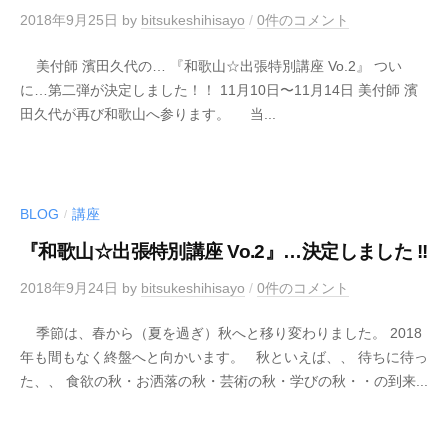
2018年9月25日
by
bitsukeshihisayo
/
0件のコメント
美付師 濱田久代の… 『和歌山☆出張特別講座 Vo.2』 つい
に…第二弾が決定しました！！ 11月10日〜11月14日 美付師 濱
田久代が再び和歌山へ参ります。 当...
BLOG
講座
/
『和歌山☆出張特別講座 Vo.2』…決定しました !!
2018年9月24日
by
bitsukeshihisayo
/
0件のコメント
季節は、春から（夏を過ぎ）秋へと移り変わりました。 2018
年も間もなく終盤へと向かいます。 秋といえば、、 待ちに待っ
た、、 食欲の秋・お洒落の秋・芸術の秋・学びの秋・・の到来...