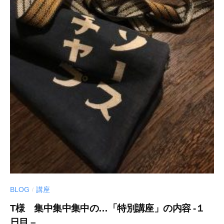
BLOG
講座
/
T様 集中集中集中の…「特別講座」の内容 -１
日目 –