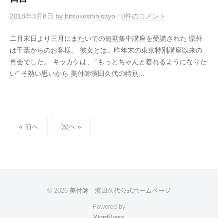
2018年3月8日
by
bitsukeshihisayo
/
0件のコメント
二月末日より三月にまたいでの短期集中講座を受講された 県外
は千葉からのお客様。 彼女とは、昨年末の東京特別講座以来の
再会でした。 キッカケは、 ”もっとちゃんと着れるようになりた
い” そ熱い思いから 美付師濱田久代の特別...
投
« 前へ
次へ »
稿
の
ペ
ー
ジ
© 2026
美付師 濱田久代公式ホームページ
送
Powered by
WordPress