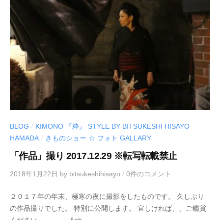
BLOG
KIMONO 『粋』 STYLE BY BITSUKESHI HISAYO
/
HAMADA
きものショー ☆ フォト GALLARY
/
「作品」撮り 2017.12.29 ※転写転載禁止
2018年1月22日
by
bitsukeshihisayo
/
0件のコメント
２０１７年の年末、極寒の夜に撮影をしたものです。 久しぶり
の作品撮りでした。 特別に公開します。 宜しければ、、ご鑑賞