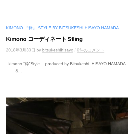
KIMONO 『粋』 STYLE BY BITSUKESHI HISAYO HAMADA
Kimono コーディネート Stling
2018年3月30日
by
bitsukeshihisayo
/
0件のコメント
kimono “粋”Style… produced by Bitsukeshi HISAYO HAMADA
&...