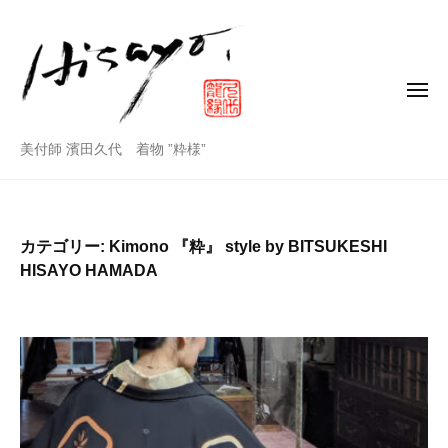
美
コ
付
ン
師
テ
ン
メ
濱
ニ
田
ツ
ュ
ー
久
美
へ
美付師 濱田久代 着物 ”粋様”
代
ス
付
公
キ
師
式
ッ
ホ
カテゴリー:
Kimono 『粋』 style by BITSUKESHI
プ
濱
ー
HISAYO HAMADA
田
ム
ペ
久
ー
代
ジ
公
式
ホ