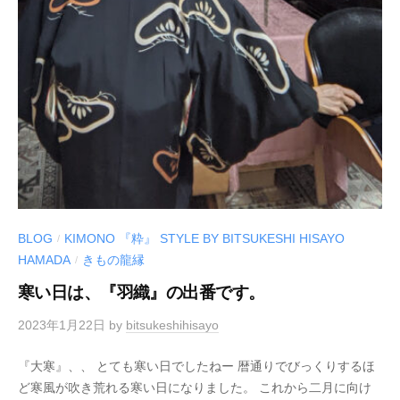
ー
ム
ペ
ー
ジ
BLOG
KIMONO 『粋』 STYLE BY BITSUKESHI HISAYO
/
HAMADA
きもの龍縁
/
寒い日は、『羽織』の出番です。
2023年1月22日
by
bitsukeshihisayo
『大寒』、、 とても寒い日でしたねー 暦通りでびっくりするほ
ど寒風が吹き荒れる寒い日になりました。 これから二月に向け