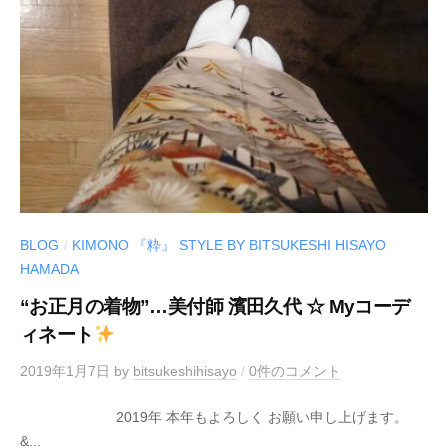
BLOG
KIMONO 『粋』 STYLE BY BITSUKESHI HISAYO
/
HAMADA
“お正月の着物”…美付師 濱田久代 ☆ Myコーデ
ィネート
2019年1月7日
by
bitsukeshihisayo
/
0件のコメント
2019年 本年もよろしく お願い申し上げます。
&...