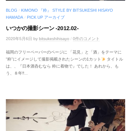
BLOG
KIMONO 『粋』 STYLE BY BITSUKESHI HISAYO
/
HAMADA
PICK UP アーカイブ
/
いつかの撮影シーン -2012.02-
2020年5月6日
by
bitsukeshihisayo
/
0件のコメント
福岡のフリーペーパーのページに 「花見」と「酒」をテーマに
“粋”にイメージして撮影掲載されたシーンの1カット
タイトル
は、、『日本酒呑むなら 粋に着物で』でした！ あれから、も
う、８年‼︎...