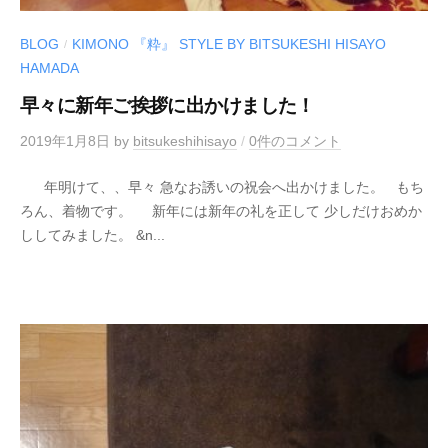
BLOG
KIMONO 『粋』 STYLE BY BITSUKESHI HISAYO
/
HAMADA
早々に新年ご挨拶に出かけました！
2019年1月8日
by
bitsukeshihisayo
/
0件のコメント
年明けて、、早々 急なお誘いの祝会へ出かけました。 もち
ろん、着物です。 新年には新年の礼を正して 少しだけおめか
ししてみました。 &n...