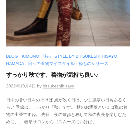
BLOG
KIMONO 『粋』 STYLE BY BITSUKESHI HISAYO
/
HAMADA
日々の着物マイスタイル
粋ものシリーズ
/
/
すっかり秋です。着物が気持ち良い♪
2022年10月4日
by
bitsukeshihisayo
日中の暑い日をのぞけば 風が吹く日は、少し肌寒い日もあるく
らい 季節は、しっかり『秋』です。 秋のお洒落といえば単の着
物の出番ですね。 先日、夜の散歩と称して秋の夜長を楽しむた
めに、、 岐阜サロンから（スムーズにいけば、...