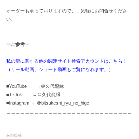
オーダーも承っておりますので、、気軽にお問合せくださ
い。
＿＿＿＿＿＿＿＿＿＿＿＿＿＿＿＿＿＿＿＿＿＿＿＿＿
ーご参考ー
私の龍に関する他の関連サイト検索アカウントはこちら！
（リール動画、ショート動画もご覧になれます。）
■YouTube →＠久代龍縁
■TikTok →＠久代龍縁
■Instagram → ＠bitsukeshi_ryu_no_hige
＿＿＿＿＿＿＿＿＿＿＿＿＿＿＿＿＿＿＿＿＿＿＿＿＿＿＿
投
前の投稿