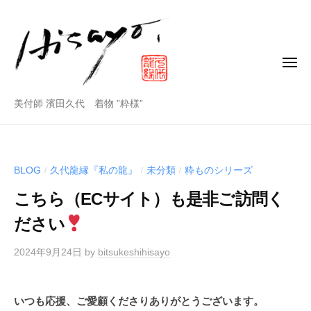
美
コ
付
ン
師
テ
ン
メ
濱
ニ
田
ツ
ュ
ー
久
美
へ
美付師 濱田久代 着物 ”粋様”
代
ス
付
公
キ
師
式
ッ
ホ
BLOG
久代龍縁『私の龍』
未分類
粋ものシリーズ
/
/
/
プ
濱
ー
こちら（ECサイト）も是非ご訪問く
田
ム
ペ
久
ださい
ー
代
ジ
2024年9月24日
by
bitsukeshihisayo
公
式
ホ
いつも応援、ご愛顧くださりありがとうございます。