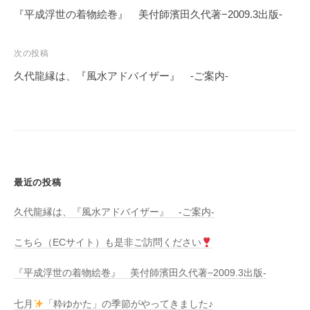
稿
『平成浮世の着物絵巻』 美付師濱田久代著−2009.3出版-
ナ
ビ
次の投稿
ゲ
久代龍縁は、『風水アドバイザー』 -ご案内-
ー
シ
ョ
ン
最近の投稿
久代龍縁は、『風水アドバイザー』 -ご案内-
こちら（ECサイト）も是非ご訪問ください
『平成浮世の着物絵巻』 美付師濱田久代著−2009.3出版-
七月
「粋ゆかた」の季節がやってきました♪