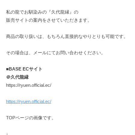
ー
ム
私の龍でお馴染みの『久代龍縁』の
ペ
販売サイトの案内をさせていただきます。
ー
ジ
商品の取り扱いは、もちろん直接的なやりとりも可能です。
その場合は、メールにてお問い合わせください。
■BASE ECサイト
＠久代龍縁
https://ryuen.official.ec/
https://ryuen.official.ec/
TOPページの画像です。
↓