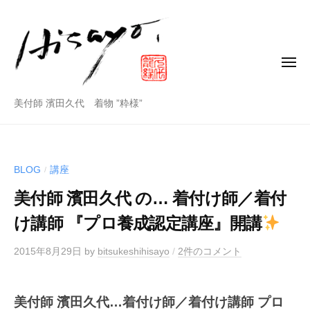
美
コ
付
ン
師
テ
ン
メ
濱
ニ
田
ツ
ュ
ー
久
美
へ
美付師 濱田久代 着物 ”粋様”
代
ス
付
公
キ
師
式
ッ
ホ
BLOG
講座
/
プ
濱
ー
美付師 濱田久代 の… 着付け師／着付
田
ム
ペ
久
け講師 『プロ養成認定講座』開講
ー
代
ジ
2015年8月29日
by
bitsukeshihisayo
/
2件のコメント
公
式
ホ
美付師 濱田久代…
着付け師／着付け講師 プロ