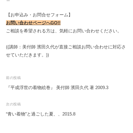
【お申込み・お問合せフォーム】
お問い合わせページへGO!!
ご相談を希望される方は、気軽にお問い合わせください。
((講師：美付師 濱田久代が直接ご相談お問い合わせに対応さ
せていただきます。))
投
前の投稿
稿
『平成浮世の着物絵巻』 美付師 濱田久代 著 2009.3
ナ
ビ
次の投稿
ゲ
“青い着物”と過ごした夏、、2015.8
ー
シ