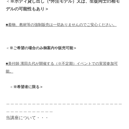
＜
※ボディ貸し出し（*外注モデル）又は、生徒同士の相モ
デルの可能性もあり＞
■着物、教材等の強制販売は一切ありませんのでご安心ください。
＜
※ご希望の場合のみ御案内や販売可能＞
■美付師 濱田久代が開催する（※不定期）イベントでの実習参加可
能。
＜
※希望者に限る＞
＿＿＿＿＿＿＿＿＿＿＿＿＿＿＿＿＿＿＿＿＿＿＿＿＿＿＿
＿＿＿＿＿＿＿＿＿＿＿
当講座について・・・