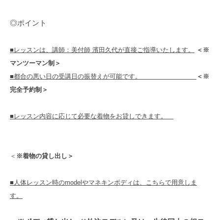
◎ポイント
■レッスンは、講師：美付師 濱田久代が直接ご指導いたします。
＜※
マンツーマン制＞
■都合の悪い日の受講日の振替えが可能です。
＜※
完全予約制＞
■レッスン内容に応じて必要な着物をお貸しできます。
＜
※着物の貸し出し＞
■人体レッスン時のmodelやマネキンボディは、こちらで用意しま
す。