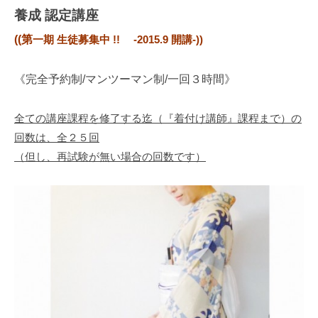
ー
養成 認定講座
ム
((第
一期 生徒募集中 !! -2015.9 開講-))
ペ
ー
《完全予約制/マンツーマン制/一回３時間》
ジ
全ての講座課程を修了する迄（『着付け講師』課程まで）の
回数は、全２５回
（但し、再試験が無い場合の回数です）