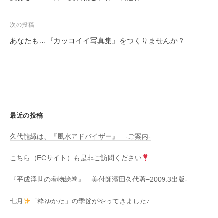
ナ
ビ
次の投稿
ゲ
あなたも…『カッコイイ写真集』をつくりませんか？
ー
シ
ョ
ン
最近の投稿
久代龍縁は、『風水アドバイザー』 -ご案内-
こちら（ECサイト）も是非ご訪問ください
『平成浮世の着物絵巻』 美付師濱田久代著−2009.3出版-
七月
「粋ゆかた」の季節がやってきました♪