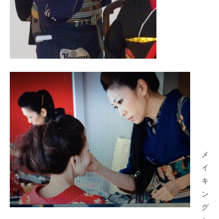
メ
イ
キ
ン
グ