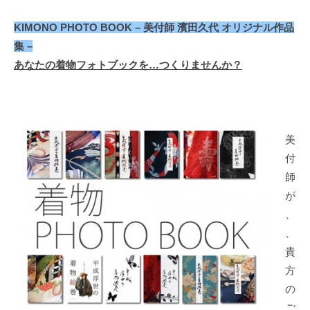
ー
ム
KIMONO PHOTO BOOK – 美付師 濱田久代 オリジナル作品
ペ
集 –
ー
あなたの着物フォトブックを…つくりませんか？
ジ
美
付
師
が
、
、
貴
方
の
ご