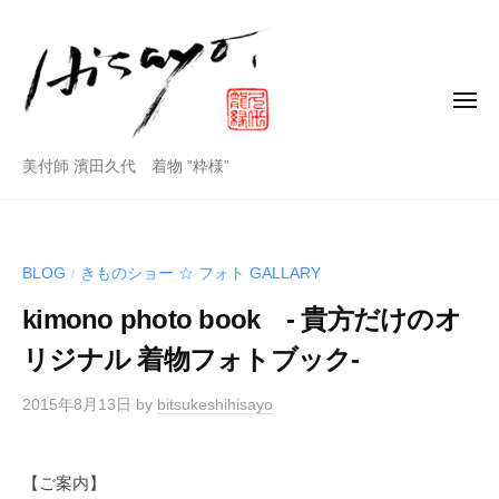
美
コ
付
ン
師
テ
ン
メ
濱
ニ
田
ツ
ュ
ー
久
美
へ
美付師 濱田久代 着物 ”粋様”
代
ス
付
公
キ
師
式
ッ
ホ
BLOG
きものショー ☆ フォト GALLARY
/
プ
濱
ー
kimono photo book - 貴方だけのオ
田
ム
ペ
久
リジナル 着物フォトブック-
ー
代
ジ
2015年8月13日
by
bitsukeshihisayo
公
式
ホ
【ご案内】