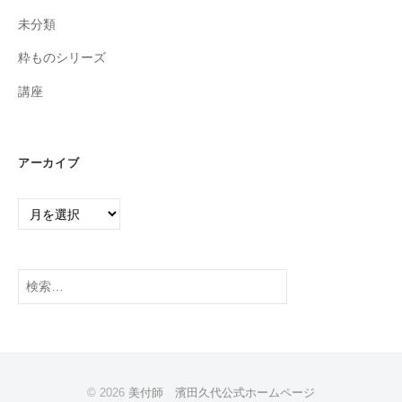
未分類
粋ものシリーズ
講座
アーカイブ
ア
ー
カ
イ
検
ブ
索:
© 2026
美付師 濱田久代公式ホームページ