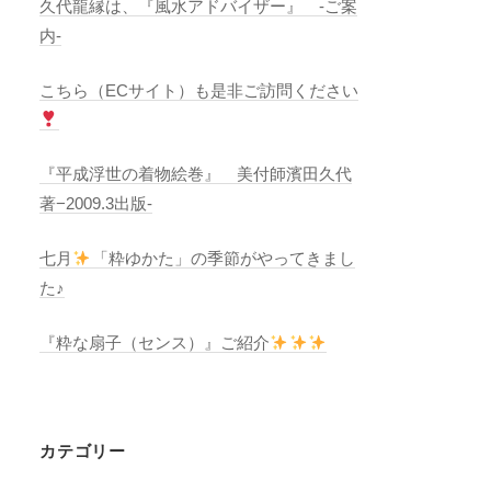
久代龍縁は、『風水アドバイザー』 -ご案
内-
こちら（ECサイト）も是非ご訪問ください
『平成浮世の着物絵巻』 美付師濱田久代
著−2009.3出版-
七月
「粋ゆかた」の季節がやってきまし
た♪
『粋な扇子（センス）』ご紹介
カテゴリー