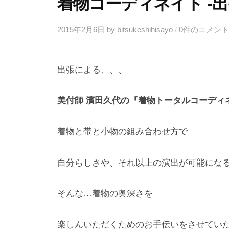
着物コーディネイト -出
式
ホ
2015年2月6日
by
bitsukeshihisayo
/
0件のコメント
ー
ム
出張による、、、
ペ
ー
美付師 濱田久代の『着物トータルコーディ
ジ
着物と帯と小物の組み合わせ方で
自分らしさや、それ以上の演出が可能になる
そんな…着物の奥深さを
楽しんいただくためのお手伝いをさせていた