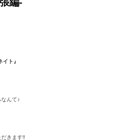
張編-
ネイト』
なんて♪
だきます‼︎