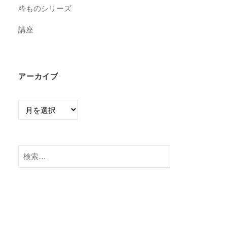
粋ものシリーズ
講座
アーカイブ
ア
ー
カ
イ
検
ブ
索: