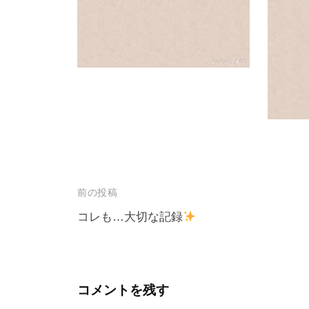
投
前の投稿
稿
コレも…大切な記録
ナ
ビ
ゲ
コメントを残す