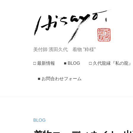
濱
コ
田
ン
久
テ
代
ン
公
ツ
式
へ
美
美付師 濱田久代 着物 ”粋様”
ホ
ス
付
ー
□ 最新情報
■ BLOG
□ 久代龍縁『私の龍』
キ
ム
師
ッ
ペ
■ お問合わせフォーム
プ
ー
濱
ジ
田
久
代
BLOG
公